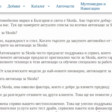
Мултимедии и
о
Добави
Каталог
Авточасти
Навигации
томобилни марки в България и света е Skoda. Ако търсите добър
 за вас. Тук ще намерите актуален списък на всички автокъщи за 
 за Skoda?
о, надеждност и стил. Когато търсите да закупите автомобил от 
ерите на автокъщи за Skoda:
 Автокъщите за Skoda често предлагат поддръжка и сервиз, които
твените автокъщи предлагат оригинални части за Skoda, което г
рвизните техници в тези автокъщи са обучени специално за рабо
 От класическите модели до най-новите иновации, автокъщите за
та автокъща за Skoda?
 Skoda, има няколко фактора, които е добре да вземете предвид:
 е да разгледате отзивите на други клиенти. Това ще ви помогне 
ложена спрямо вашето местоположение. Това ще улесни поддръжк
лнителни услуги като тест драйв, сервизни пакети или финансир