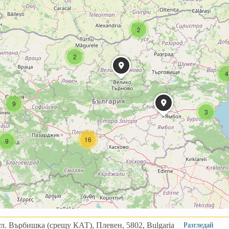
2
2
4
9
3
16
9
ул. Върбишка (срещу КАТ), Плевен, 5802, Bulgaria
Разгледай