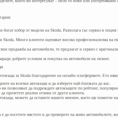
оделите, които ви интересуват – било то нови или употребявани
гария:
 богат избор от модели на Skoda. Разполага със сервиз и опция з
ли Skoda. Много клиенти оценяват високо професионализма на е
вен продажба на автомобили, те предлагат и сервиз с оригиналн
заради добрите условия за покупка на автомобили на лизинг.
щи
втокъща за Skoda благодарение на онлайн платформите. Ето няко
циите на всички автокъщи и да изберете най-близката до вас.
то ви позволяват да подреждате автокъщите по рейтинг, популярн
 да прочетете реални отзиви от други клиенти.
втокъща, можете да оставите вашето мнение, което ще помогне н
е да посетите мястото и да проверите на живо автомобилите, кои