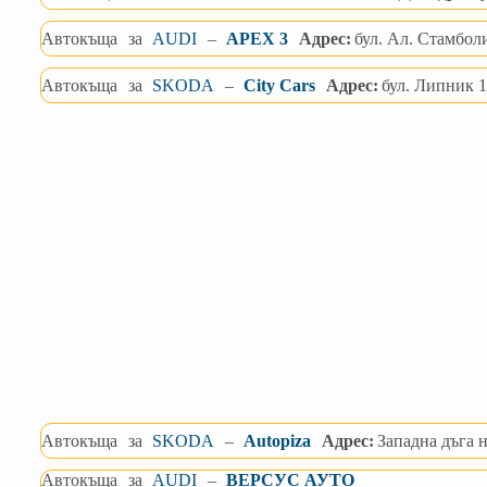
Автокъща
за
AUDI
–
APEX 3
Адрес:
бул. Ал. Стамбол
Автокъща
за
SKODA
–
City Cars
Адрес:
бул. Липник 1
Автокъща
за
SKODA
–
Autopiza
Адрес:
Западна дъга 
Автокъща
за
AUDI
–
ВЕРСУС АУТО