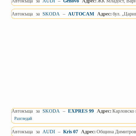
Автокъща
за
AUDI
–
Genovo
Адрес:
ЖК Младост, Варна
Автокъща
за
SKODA
–
AUTOCAM
Адрес:
бул. „Цари
Автокъща
за
SKODA
–
EXPRES 99
Адрес:
Карловско 
Разгледай
Автокъща
за
AUDI
–
Kris 07
Адрес:
Община Димитровгр