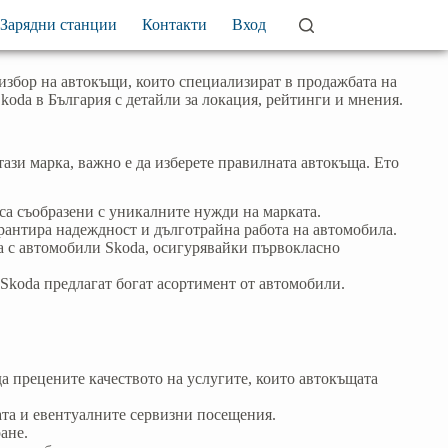
Зарядни станции
Контакти
Вход
 избор на автокъщи, които специализират в продажбата на
Skoda в България с детайли за локация, рейтинги и мнения.
тази марка, важно е да изберете правилната автокъща. Ето
 са съобразени с уникалните нужди на марката.
арантира надеждност и дълготрайна работа на автомобила.
та с автомобили Skoda, осигурявайки първокласно
 Skoda предлагат богат асортимент от автомобили.
да прецените качеството на услугите, които автокъщата
ата и евентуалните сервизни посещения.
ане.