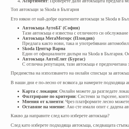
Асортимент
: Проверете дали автокъщата предлага м
Топ автокъщи за Skoda в България
Ето някои от най-добре оценените автокъщи за Skoda в Бъл
Автокъща АутоБГ (София)
Тази автокъща е известна с отличното си обслужване и
Автокъща МегаМоторс (Пловдив)
Предлага както нови, така и употребявани автомоби
Skoda Център Варна
Един от официалните дилъри на Skoda в България. Ос
Автокъща АвтоЕлит (Бургас)
С отлична репутация, тази автокъща е предпочитана 
Предимства на използването на онлайн списъци за автокъ
В наши дни е по-лесно от всякога да намерите подходяща а
Карта с локации
: Онлайн можете да разгледате лока
Филтриране по критерии
: Системи за търсене, кои
Мнения от клиенти
: Чрез платформите лесно можете
Оставяне на мнение
: Ако сте имали опит с дадена а
Какво да направите след като изберете автокъща?
След като изберете подходяща автокъща, следващата стъпка 