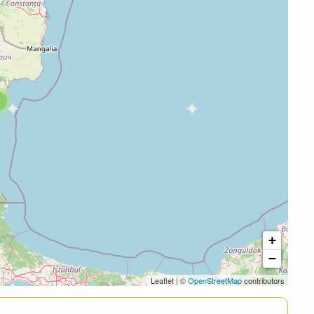
+
−
Leaflet | ©
OpenStreetMap
contributors