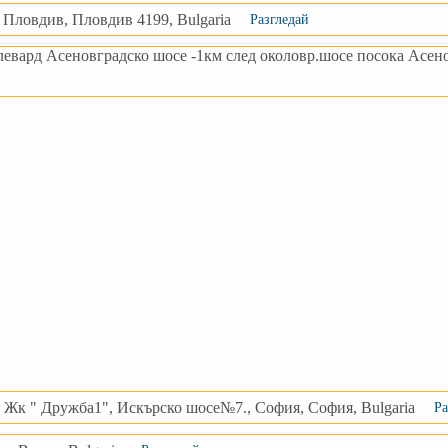
 Пловдив, Пловдив 4199, Bulgaria
Разгледай
левард Асеновградско шосе -1км след околовр.шосе посока Асено
:
Жк " Дружба1", Искърско шосе№7., София, София, Bulgaria
Ра