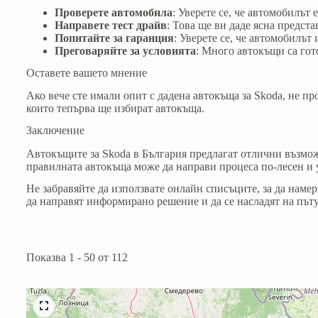
Проверете автомобила
: Уверете се, че автомобилът 
Направете тест драйв
: Това ще ви даде ясна предст
Попитайте за гаранция
: Уверете се, че автомобилът 
Преговаряйте за условията
: Много автокъщи са гот
Оставете вашето мнение
Ако вече сте имали опит с дадена автокъща за Skoda, не п
които тепърва ще избират автокъща.
Заключение
Автокъщите за Skoda в България предлагат отлични възмож
правилната автокъща може да направи процеса по-лесен и
Не забравяйте да използвате онлайн списъците, за да наме
да направят информирано решение и да се насладят на пъту
Показва 1 - 50 от 112