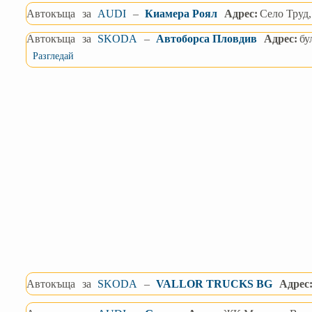
Автокъща
за
AUDI
–
Киамера Роял
Адрес:
Село Труд,
Автокъща
за
SKODA
–
Автоборса Пловдив
Адрес:
бу
Разгледай
Автокъща
за
SKODA
–
VALLOR TRUCKS BG
Адрес