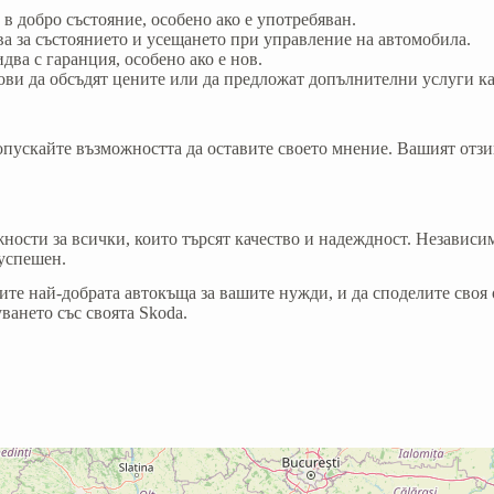
е в добро състояние, особено ако е употребяван.
ава за състоянието и усещането при управление на автомобила.
идва с гаранция, особено ако е нов.
ови да обсъдят цените или да предложат допълнителни услуги ка
ропускайте възможността да оставите своето мнение. Вашият отз
ности за всички, които търсят качество и надеждност. Независи
 успешен.
рите най-добрата автокъща за вашите нужди, и да споделите своя
ването със своята Skoda.