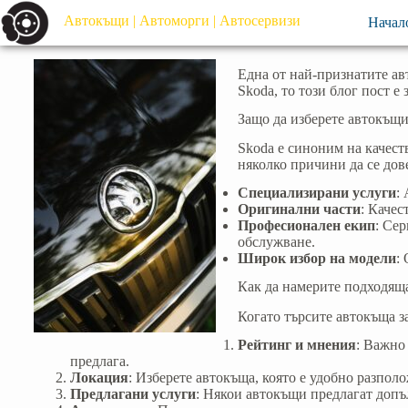
Автокъщи | Автоморги | Автосервизи
Начал
Една от най-признатите ав
Skoda, то този блог пост е
Защо да изберете автокъщи
Skoda е синоним на качеств
няколко причини да се дов
Специализирани услуги
:
Оригинални части
: Качес
Професионален екип
: Се
обслужване.
Широк избор на модели
:
Как да намерите подходяща
Когато търсите автокъща за
Рейтинг и мнения
: Важно
предлага.
Локация
: Изберете автокъща, която е удобно разпо
Предлагани услуги
: Някои автокъщи предлагат допъ