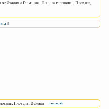
 от Италия и Германия . Цени за търговци !, Пловдив,
гледай
овдив, Пловдив, Bulgaria
Разгледай