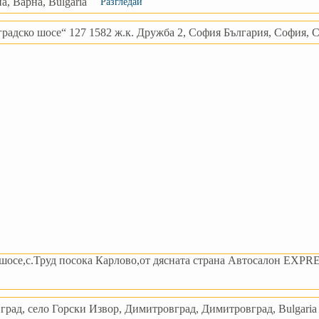
, Варна, Bulgaria
Разгледай
градско шосе“ 127 1582 ж.к. Дружба 2, София България, София, С
шосе,с.Труд посока Карлово,от дясната страна Автосалон EXPRES
ад, село Горски Извор, Димитровград, Димитровград, Bulgaria