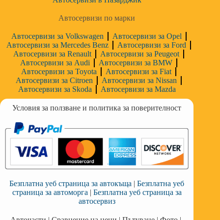
Автосервизи по марки
Автосервизи за Volkswagen
Автосервизи за Opel
Автосервизи за Mercedes Benz
Автосервизи за Ford
Автосервизи за Renault
Автосервизи за Peugeot
Автосервизи за Audi
Автосервизи за BMW
Автосервизи за Toyota
Автосервизи за Fiat
Автосервизи за Citroen
Автосервизи за Nissan
Автосервизи за Skoda
Автосервизи за Mazda
Условия за ползване и политика за поверителност
Безплатна уеб страница за автокъща
|
Безплатна уеб
страница за автоморга
|
Безплатна уеб страница за
автосервиз
Авточасти
|
Сравнение на цени
|
Пътуване
|
Фото
|