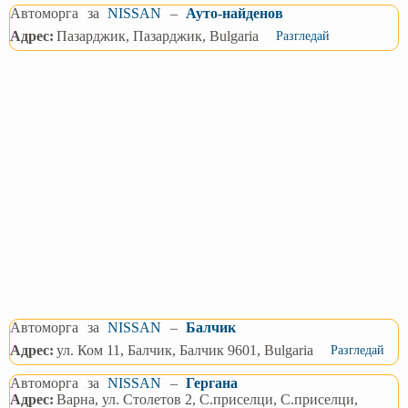
Автоморга
за
NISSAN
–
Ауто-найденов
Адрес:
Пазарджик, Пазарджик, Bulgaria
Разгледай
Автоморга
за
NISSAN
–
Балчик
Адрес:
ул. Ком 11, Балчик, Балчик 9601, Bulgaria
Разгледай
Автоморга
за
NISSAN
–
Гергана
Адрес:
Варна, ул. Столетов 2, С.приселци, С.приселци,