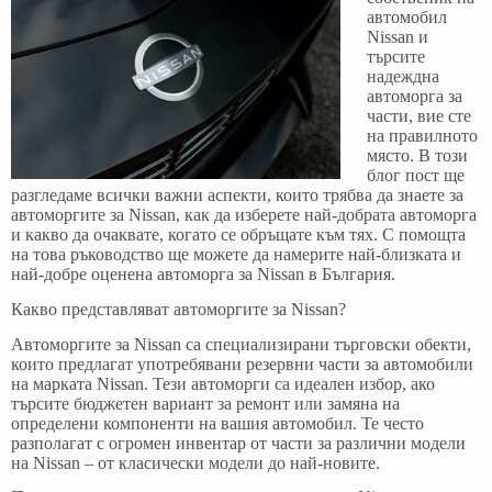
автомобил
Nissan и
търсите
надеждна
автоморга за
части, вие сте
на правилното
място. В този
блог пост ще
разгледаме всички важни аспекти, които трябва да знаете за
автоморгите за Nissan, как да изберете най-добрата автоморга
и какво да очаквате, когато се обръщате към тях. С помощта
на това ръководство ще можете да намерите най-близката и
най-добре оценена автоморга за Nissan в България.
Какво представляват автоморгите за Nissan?
Автоморгите за Nissan са специализирани търговски обекти,
които предлагат употребявани резервни части за автомобили
на марката Nissan. Тези автоморги са идеален избор, ако
търсите бюджетен вариант за ремонт или замяна на
определени компоненти на вашия автомобил. Те често
разполагат с огромен инвентар от части за различни модели
на Nissan – от класически модели до най-новите.