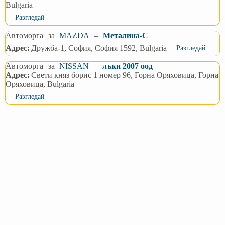
Bulgaria
Разгледай
Автоморга
за
MAZDA
–
Металина-С
Адрес:
Дружба-1, София, София 1592, Bulgaria
Разгледай
Автоморга
за
NISSAN
–
лъки 2007 оод
Адрес:
Свети княз борис 1 номер 96, Горна Оряховица, Горна
Оряховица, Bulgaria
Разгледай