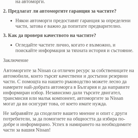
на автоморги.
2. Предлагат ли автоморгите гаранция за частите?
Някои автоморги предоставят гаранция за определени
части, затова е важно да попитате предварително.
3. Как да проверя качеството на частите?
Огледайте частите лично, когато е възможно, и
поискайте информация за тяхната история и състояние.
Заключение
Автоморгите за Nissan са отличен ресурс за собствениците на
автомобили, които търсят качествени и достъпни резервни
части. С помощта на нашето ръководство можете лесно да
намерите най-добрата автоморга в България и да направите
информиран избор. Независимо дали търсите двигател,
трансмисия или малък компонент, автоморгите за Nissan
могат да ви осигурят това, от което имате нужда.
Не забравяйте да споделите вашето мнение и опит с други
потребители, за да помогнете на общността да избира по-
добре и информирано. Успех в намирането на необходимите
части за вашия Nissan!