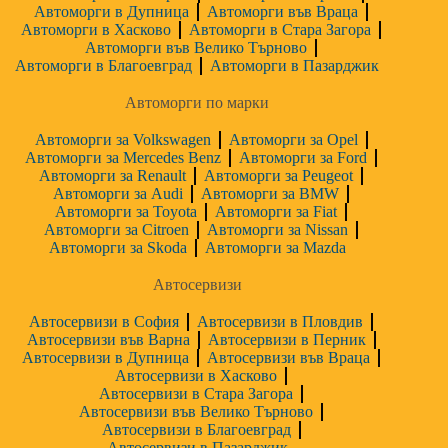
Автоморги в Дупница
Автоморги във Враца
Автоморги в Хасково
Автоморги в Стара Загора
Автоморги във Велико Търново
Автоморги в Благоевград
Автоморги в Пазарджик
Автоморги по марки
Автоморги за Volkswagen
Автоморги за Opel
Автоморги за Mercedes Benz
Автоморги за Ford
Автоморги за Renault
Автоморги за Peugeot
Автоморги за Audi
Автоморги за BMW
Автоморги за Toyota
Автоморги за Fiat
Автоморги за Citroen
Автоморги за Nissan
Автоморги за Skoda
Автоморги за Mazda
Автосервизи
Автосервизи в София
Автосервизи в Пловдив
Автосервизи във Варна
Автосервизи в Перник
Автосервизи в Дупница
Автосервизи във Враца
Автосервизи в Хасково
Автосервизи в Стара Загора
Автосервизи във Велико Търново
Автосервизи в Благоевград
Автосервизи в Пазарджик