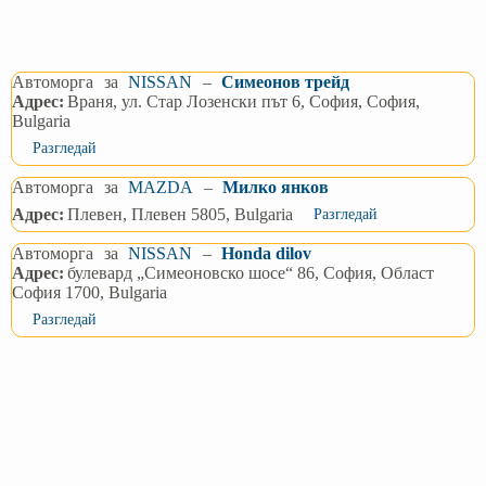
Автоморга
за
NISSAN
–
Симеонов трейд
Адрес:
Враня, ул. Стар Лозенски път 6, София, София,
Bulgaria
Разгледай
Автоморга
за
MAZDA
–
Милко янков
Адрес:
Плевен, Плевен 5805, Bulgaria
Разгледай
Автоморга
за
NISSAN
–
Honda dilov
Адрес:
булевард „Симеоновско шосе“ 86, София, Област
София 1700, Bulgaria
Разгледай