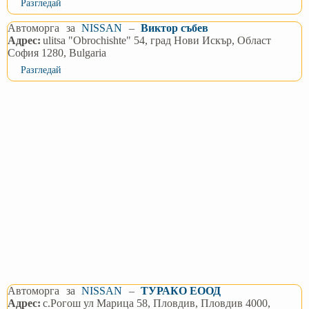
Разгледай
Автоморга
за
NISSAN
–
Виктор събев
Адрес:
ulitsa "Obrochishte" 54, град Нови Искър, Област
София 1280, Bulgaria
Разгледай
Автоморга
за
NISSAN
–
ТУРАКО ЕООД
Адрес:
с.Рогош ул Марица 58, Пловдив, Пловдив 4000,