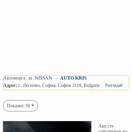
Автоморга
за
NISSAN
–
AUTO KRIS
Адрес:
с. Лесново, София, София 2119, Bulgaria
Разгледай
Покажи: 50
Ако сте
собственик на