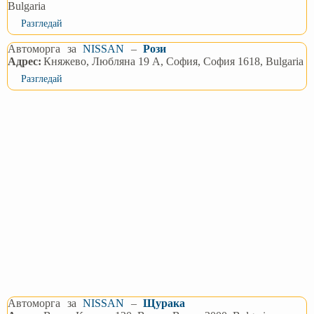
Bulgaria
Разгледай
Автоморга
за
NISSAN
–
Рози
Адрес:
Княжево, Любляна 19 А, София, София 1618, Bulgaria
Разгледай
Автоморга
за
NISSAN
–
Щурака