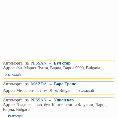
Автоморга
за
NISSAN
–
Бул стар
Адрес:
бул. Мария Луиза, Варна, Варна 9000, Bulgaria
Разгледай
Автоморга
за
MAZDA
–
Боро Транс
Адрес:
Миланези 5, Лом, Лом, Bulgaria
Разгледай
Автоморга
за
NISSAN
–
Унион кар
Адрес:
Владиславово, бул. Константин и Фружин, Варна,
Варна, Bulgaria
Разгледай