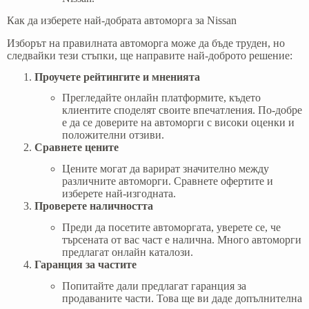
Как да изберете най-добрата автоморга за Nissan
Изборът на правилната автоморга може да бъде труден, но
следвайки тези стъпки, ще направите най-доброто решение:
Проучете рейтингите и мненията
Прегледайте онлайн платформите, където
клиентите споделят своите впечатления. По-добре
е да се доверите на автоморги с високи оценки и
положителни отзиви.
Сравнете цените
Цените могат да варират значително между
различните автоморги. Сравнете офертите и
изберете най-изгодната.
Проверете наличността
Преди да посетите автоморгата, уверете се, че
търсената от вас част е налична. Много автоморги
предлагат онлайн каталози.
Гаранция за частите
Попитайте дали предлагат гаранция за
продаваните части. Това ще ви даде допълнителна