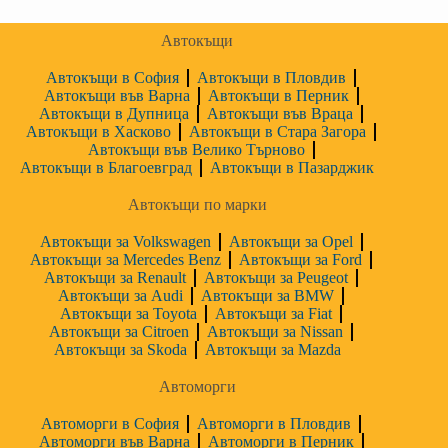
Автокъщи
Автокъщи в София
Автокъщи в Пловдив
Автокъщи във Варна
Автокъщи в Перник
Автокъщи в Дупница
Автокъщи във Враца
Автокъщи в Хасково
Автокъщи в Стара Загора
Автокъщи във Велико Търново
Автокъщи в Благоевград
Автокъщи в Пазарджик
Автокъщи по марки
Автокъщи за Volkswagen
Автокъщи за Opel
Автокъщи за Mercedes Benz
Автокъщи за Ford
Автокъщи за Renault
Автокъщи за Peugeot
Автокъщи за Audi
Автокъщи за BMW
Автокъщи за Toyota
Автокъщи за Fiat
Автокъщи за Citroen
Автокъщи за Nissan
Автокъщи за Skoda
Автокъщи за Mazda
Автоморги
Автоморги в София
Автоморги в Пловдив
Автоморги във Варна
Автоморги в Перник