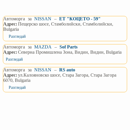
Автоморга
за
NISSAN
–
ЕТ "КОЦЕТО - 59"
Адрес:
Пещерско шосе, Стамболийски, Стамболийски,
Bulgaria
Разгледай
Автоморга
за
MAZDA
–
Sof Parts
Адрес:
Северна Промишлена Зона, Видин, Видин, Bulgaria
Разгледай
Автоморга
за
NISSAN
–
RS auto
Адрес:
ул.Калояновско шосе, Стара Загора, Стара Загора
6070, Bulgaria
Разгледай