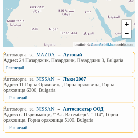
+
−
Leaflet | ©
OpenStreetMap
contributors
Автоморга
за
MAZDA
–
Аутонай
Адрес:
24 Пазарджик, Пазарджик, Пазарджик 3, Bulgaria
Разгледай
Автоморга
за
NISSAN
–
Лъки 2007
Адрес:
11 Горна Оряховица, Горна оряховица, Горна
оряховица 6300, Bulgaria
Разгледай
Автоморга
за
NISSAN
–
Автоспектьр ООД
Адрес:
с. Пьрвомайци, \"Ал. Ватемберг\"" 114", Горна
оряховица, Горна оряховица 5100, Bulgaria
Разгледай