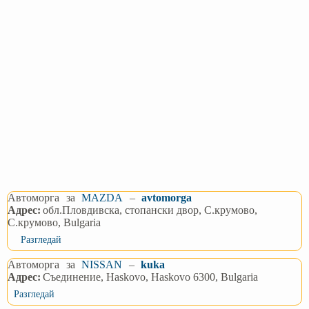
Автоморга
за
MAZDA
–
avtomorga
Адрес:
обл.Пловдивска, стопански двор, С.крумово,
С.крумово, Bulgaria
Разгледай
Автоморга
за
NISSAN
–
kuka
Адрес:
Съединение, Haskovo, Haskovo 6300, Bulgaria
Разгледай