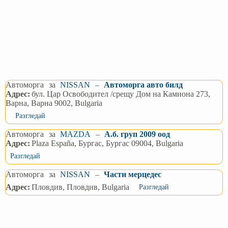
Автоморга
за
NISSAN
–
Автоморга авто билд
Адрес:
бул. Цар Освободител /срещу Дом на Камиона 273,
Варна, Варна 9002, Bulgaria
Разгледай
Автоморга
за
MAZDA
–
А.б. груп 2009 оод
Адрес:
Plaza España, Бургас, Бургас 09004, Bulgaria
Разгледай
Автоморга
за
NISSAN
–
Части мерцедес
Адрес:
Пловдив, Пловдив, Bulgaria
Разгледай