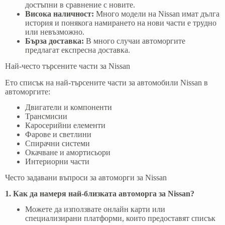
достъпни в сравнение с новите.
Висока наличност:
Много модели на Nissan имат дълга
история и понякога намирането на нови части е трудно
или невъзможно.
Бърза доставка:
В много случаи автоморгите
предлагат експресна доставка.
Най-често търсените части за Nissan
Ето списък на най-търсените части за автомобили Nissan в
автоморгите:
Двигатели и компоненти
Трансмисии
Каросерийни елементи
Фарове и светлини
Спирачни системи
Окачване и амортисьори
Интериорни части
Често задавани въпроси за автоморги за Nissan
1. Как да намеря най-близката автоморга за Nissan?
Можете да използвате онлайн карти или
специализирани платформи, които предоставят списък