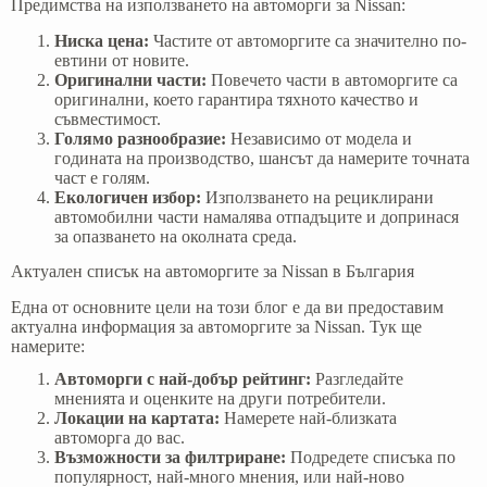
Предимства на използването на автоморги за Nissan:
Ниска цена:
Частите от автоморгите са значително по-
евтини от новите.
Оригинални части:
Повечето части в автоморгите са
оригинални, което гарантира тяхното качество и
съвместимост.
Голямо разнообразие:
Независимо от модела и
годината на производство, шансът да намерите точната
част е голям.
Екологичен избор:
Използването на рециклирани
автомобилни части намалява отпадъците и допринася
за опазването на околната среда.
Актуален списък на автоморгите за Nissan в България
Една от основните цели на този блог е да ви предоставим
актуална информация за автоморгите за Nissan. Тук ще
намерите:
Автоморги с най-добър рейтинг:
Разгледайте
мненията и оценките на други потребители.
Локации на картата:
Намерете най-близката
автоморга до вас.
Възможности за филтриране:
Подредете списъка по
популярност, най-много мнения, или най-ново