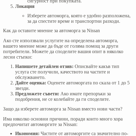
сигурност при покупката.
Локация
Изберете автоморга, която е удобно разположена,
за да спестите време и транспортни разходи.
Как да оставите мнение за автоморга за Nissan
Ако сте използвали услугите на определена автоморга,
вашето мнение може да бъде от голяма помощ за други
потребители. Можете да споделите вашия опит в няколко
лесни стъпки:
Напишете детайлен отзив:
Описвайте какъв тип
услуга сте получили, качеството на частите и
обслужването.
Дайте оценка:
Оценете автоморгата по скала от 1 до 5
звезди.
Предложете съвети:
Ако имате препоръки за
подобрения, не се колебайте да ги споделите.
Защо да изберете автоморга за Nissan вместо нови части?
Има няколко основни причини, поради които много хора
предпочитат автоморгите за Nissan:
Икономия:
Частите от автоморгите са значително по-