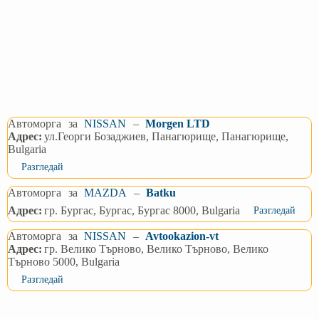
Автоморга
за
NISSAN
–
Morgen LTD
Адрес:
ул.Георги Бозаджиев, Панагюрище, Панагюрище,
Bulgaria
Разгледай
Автоморга
за
MAZDA
–
Batku
Адрес:
гр. Бургас, Бургас, Бургас 8000, Bulgaria
Разгледай
Автоморга
за
NISSAN
–
Avtookazion-vt
Адрес:
гр. Велико Търново, Велико Търново, Велико
Търново 5000, Bulgaria
Разгледай