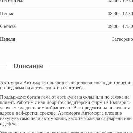
Четвъртък
08:30 - 17:30
Петък
08:30 - 17:30
Събота
09:00 - 17:30
Неделя
Затворено
Описание
Автоморга Автоморга пловдив е специализирана в дистрибуция
и продажма на авточасти втора употреба.
Поддържаме богата гама от артикули на склад или по заявка на
клиент. Работим с най-добрите спедиторски фирми в България,
успяваме да доставим избраните от Вас продукти на посочения
адрес в най-кратки срокове. Автоморга Автоморга пловдив
изкупува само цели автомобили, като те може да са ударени или
с дефект.
Усилията ни са насочени към качествено и пълно обслужване на