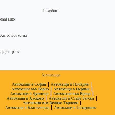
Подобни
dani auto
Автоморгастил
Дари транс
Автокъщи
Автокъщи в София
Автокъщи в Пловдив
Автокъщи във Варна
Автокъщи в Перник
Автокъщи в Дупница
Автокъщи във Враца
Автокъщи в Хасково
Автокъщи в Стара Загора
Автокъщи във Велико Търново
Автокъщи в Благоевград
Автокъщи в Пазарджик