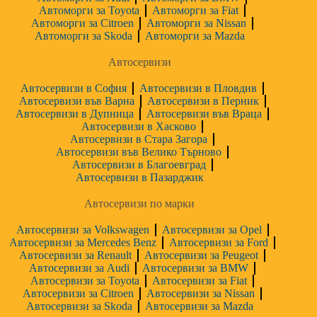
Автоморги за Toyota
Автоморги за Fiat
Автоморги за Citroen
Автоморги за Nissan
Автоморги за Skoda
Автоморги за Mazda
Автосервизи
Автосервизи в София
Автосервизи в Пловдив
Автосервизи във Варна
Автосервизи в Перник
Автосервизи в Дупница
Автосервизи във Враца
Автосервизи в Хасково
Автосервизи в Стара Загора
Автосервизи във Велико Търново
Автосервизи в Благоевград
Автосервизи в Пазарджик
Автосервизи по марки
Автосервизи за Volkswagen
Автосервизи за Opel
Автосервизи за Mercedes Benz
Автосервизи за Ford
Автосервизи за Renault
Автосервизи за Peugeot
Автосервизи за Audi
Автосервизи за BMW
Автосервизи за Toyota
Автосервизи за Fiat
Автосервизи за Citroen
Автосервизи за Nissan
Автосервизи за Skoda
Автосервизи за Mazda