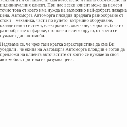
индивидуалния клиент. При нас всеки клиент може да намери
точно това от което има нужда на възможно най-добрата пазарна
цена. Автоморга Автоморга пловдив предлага разнообразие от
стоки – механика, части по купето, вътрешно оборудване,
охладителни системи, електроника, окачване, скорости, богато
разнообразие от фарове, стопове и всичко друго, от което се
нуждае един автомобил.
Надяваме се, че чрез тази кратка характеристика да сме Ви
убедили , че екипа на Автоморга Автоморга пловдив е готов да
предложи на клиента авточастите от които се нуждае за своя
автомобил, при това на разумна цена.