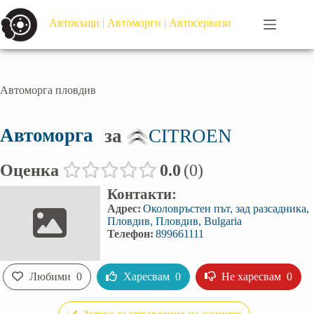
Автокъщи | Автоморги | Автосервизи
Автоморга пловдив
Автоморга
за
CITROEN
Оценка
0.0
0
Контакти:
Адрес:
Околовръстен път, зад разсадника,
Пловдив, Пловдив, Bulgaria
Телефон:
899661111
Любими
0
Харесвам
0
Не харесвам
0