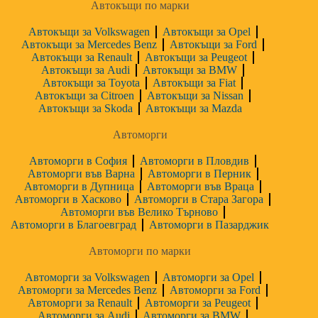
Автокъщи по марки
Автокъщи за Volkswagen
Автокъщи за Opel
Автокъщи за Mercedes Benz
Автокъщи за Ford
Автокъщи за Renault
Автокъщи за Peugeot
Автокъщи за Audi
Автокъщи за BMW
Автокъщи за Toyota
Автокъщи за Fiat
Автокъщи за Citroen
Автокъщи за Nissan
Автокъщи за Skoda
Автокъщи за Mazda
Автоморги
Автоморги в София
Автоморги в Пловдив
Автоморги във Варна
Автоморги в Перник
Автоморги в Дупница
Автоморги във Враца
Автоморги в Хасково
Автоморги в Стара Загора
Автоморги във Велико Търново
Автоморги в Благоевград
Автоморги в Пазарджик
Автоморги по марки
Автоморги за Volkswagen
Автоморги за Opel
Автоморги за Mercedes Benz
Автоморги за Ford
Автоморги за Renault
Автоморги за Peugeot
Автоморги за Audi
Автоморги за BMW