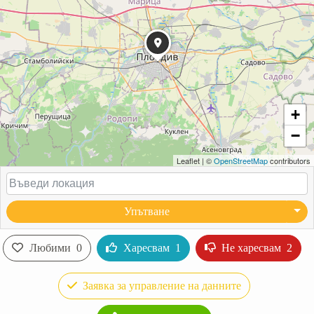
+
−
Leaflet
|
©
OpenStreetMap
contributors
Упътване
Любими
0
Харесвам
1
Не харесвам
2
Заявка за управление на данните