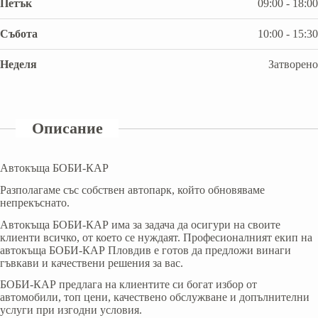
Петък
09:00 - 18:00
Събота
10:00 - 15:30
Неделя
Затворено
Описание
Автокъща БОБИ-КАР
Разполагаме със собствен автопарк, който обновяваме
непрекъснато.
Aвтокъща БОБИ-КАР има за задача да осигури на своите
клиенти всичко, от което се нуждаят. Професионалният екип на
автокъща БОБИ-КАР Пловдив е готов да предложи винаги
гъвкави и качествени решения за вас.
БОБИ-КАР предлага на клиентите си богат избор от
автомобили, топ цени, качествено обслужване и допълнителни
услуги при изгодни условия.