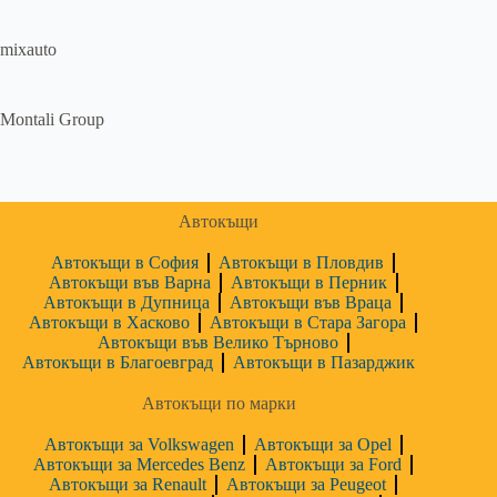
mixauto
Montali Group
Автокъщи
Автокъщи в София
Автокъщи в Пловдив
Автокъщи във Варна
Автокъщи в Перник
Автокъщи в Дупница
Автокъщи във Враца
Автокъщи в Хасково
Автокъщи в Стара Загора
Автокъщи във Велико Търново
Автокъщи в Благоевград
Автокъщи в Пазарджик
Автокъщи по марки
Автокъщи за Volkswagen
Автокъщи за Opel
Автокъщи за Mercedes Benz
Автокъщи за Ford
Автокъщи за Renault
Автокъщи за Peugeot