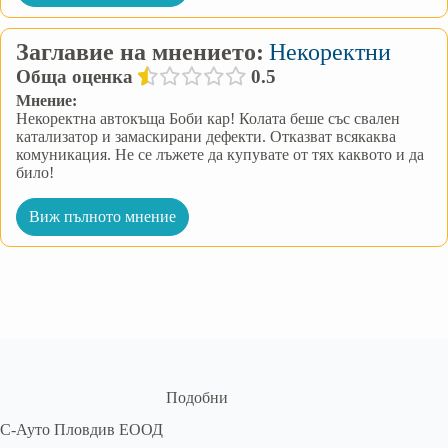
Заглавие на мнението:
Некоректни
Обща оценка
0.5
Мнение:
Некоректна автокъща Боби кар! Колата беше със свален
катализатор и замаскирани дефекти. Отказват всякаква
комуникация. Не се лъжете да купувате от тях каквото и да
било!
Виж пълното мнение
Подобни
С-Ауто Пловдив ЕООД