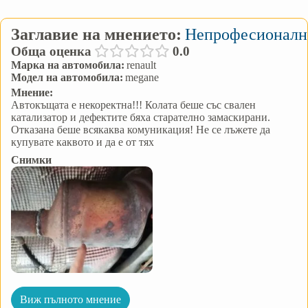
Заглавие на мнението:
Непрофесионалн
Обща оценка
0.0
Марка на автомобила:
renault
Модел на автомобила:
megane
Мнение:
Автокъщата е некоректна!!! Колата беше със свален
катализатор и дефектите бяха старателно замаскирани.
Отказана беше всякаква комуникация! Не се лъжете да
купувате каквото и да е от тях
Снимки
Виж пълното мнение