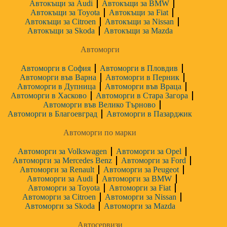
Автокъщи за Audi
Автокъщи за BMW
Автокъщи за Toyota
Автокъщи за Fiat
Автокъщи за Citroen
Автокъщи за Nissan
Автокъщи за Skoda
Автокъщи за Mazda
Автоморги
Автоморги в София
Автоморги в Пловдив
Автоморги във Варна
Автоморги в Перник
Автоморги в Дупница
Автоморги във Враца
Автоморги в Хасково
Автоморги в Стара Загора
Автоморги във Велико Търново
Автоморги в Благоевград
Автоморги в Пазарджик
Автоморги по марки
Автоморги за Volkswagen
Автоморги за Opel
Автоморги за Mercedes Benz
Автоморги за Ford
Автоморги за Renault
Автоморги за Peugeot
Автоморги за Audi
Автоморги за BMW
Автоморги за Toyota
Автоморги за Fiat
Автоморги за Citroen
Автоморги за Nissan
Автоморги за Skoda
Автоморги за Mazda
Автосервизи