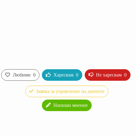
Любими
0
Харесвам
0
Не харесвам
0
Заявка за управление на данните
Напиши мнение