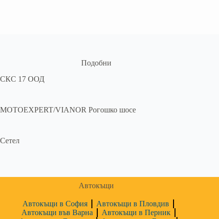
Подобни
СКС 17 ООД
MOTOEXPERT/VIANOR Рогошко шосе
Сетел
Автокъщи
Автокъщи в София
Автокъщи в Пловдив
Автокъщи във Варна
Автокъщи в Перник