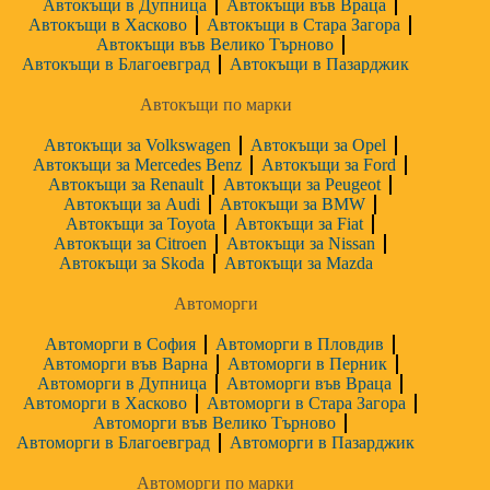
Автокъщи в Дупница
Автокъщи във Враца
Автокъщи в Хасково
Автокъщи в Стара Загора
Автокъщи във Велико Търново
Автокъщи в Благоевград
Автокъщи в Пазарджик
Автокъщи по марки
Автокъщи за Volkswagen
Автокъщи за Opel
Автокъщи за Mercedes Benz
Автокъщи за Ford
Автокъщи за Renault
Автокъщи за Peugeot
Автокъщи за Audi
Автокъщи за BMW
Автокъщи за Toyota
Автокъщи за Fiat
Автокъщи за Citroen
Автокъщи за Nissan
Автокъщи за Skoda
Автокъщи за Mazda
Автоморги
Автоморги в София
Автоморги в Пловдив
Автоморги във Варна
Автоморги в Перник
Автоморги в Дупница
Автоморги във Враца
Автоморги в Хасково
Автоморги в Стара Загора
Автоморги във Велико Търново
Автоморги в Благоевград
Автоморги в Пазарджик
Автоморги по марки