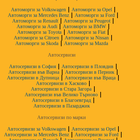
Автоморги за Volkswagen
Автоморги за Opel
Автоморги за Mercedes Benz
Автоморги за Ford
Автоморги за Renault
Автоморги за Peugeot
Автоморги за Audi
Автоморги за BMW
Автоморги за Toyota
Автоморги за Fiat
Автоморги за Citroen
Автоморги за Nissan
Автоморги за Skoda
Автоморги за Mazda
Автосервизи
Автосервизи в София
Автосервизи в Пловдив
Автосервизи във Варна
Автосервизи в Перник
Автосервизи в Дупница
Автосервизи във Враца
Автосервизи в Хасково
Автосервизи в Стара Загора
Автосервизи във Велико Търново
Автосервизи в Благоевград
Автосервизи в Пазарджик
Автосервизи по марки
Автосервизи за Volkswagen
Автосервизи за Opel
Автосервизи за Mercedes Benz
Автосервизи за Ford