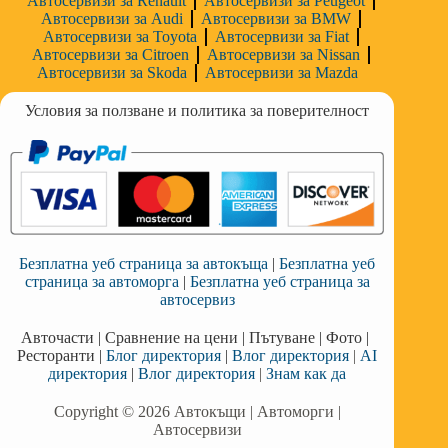
Автосервизи за Renault
Автосервизи за Peugeot
Автосервизи за Audi
Автосервизи за BMW
Автосервизи за Toyota
Автосервизи за Fiat
Автосервизи за Citroen
Автосервизи за Nissan
Автосервизи за Skoda
Автосервизи за Mazda
Условия за ползване и политика за поверителност
Безплатна уеб страница за автокъща
|
Безплатна уеб
страница за автоморга
|
Безплатна уеб страница за
автосервиз
Авточасти
|
Сравнение на цени
|
Пътуване
|
Фото
|
Ресторанти
|
Блог директория
|
Влог директория
|
AI
директория
|
Влог директория
|
Знам как да
Copyright © 2026 Автокъщи | Автоморги |
Автосервизи