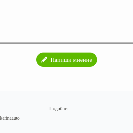
Напиши мнение
Подобни
karinaauto