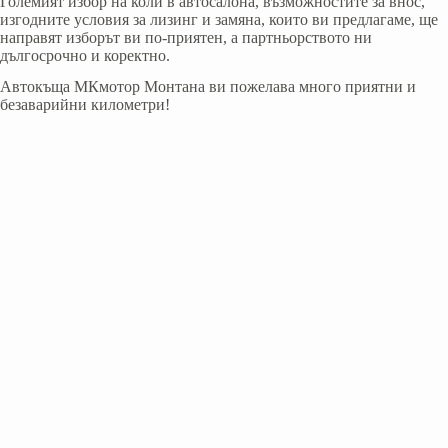
Големият избор на коли в автосалона, възможностите за внос,
изгодните условия за лизинг и замяна, които ви предлагаме, ще
направят изборът ви по-приятен, а партньорството ни
дългосрочно и коректно.
Автокъща МКмотор Монтана ви пожелава много приятни и
безаварийни километри!