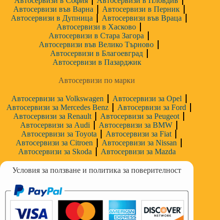
Автосервизи в София
Автосервизи в Пловдив
Автосервизи във Варна
Автосервизи в Перник
Автосервизи в Дупница
Автосервизи във Враца
Автосервизи в Хасково
Автосервизи в Стара Загора
Автосервизи във Велико Търново
Автосервизи в Благоевград
Автосервизи в Пазарджик
Автосервизи по марки
Автосервизи за Volkswagen
Автосервизи за Opel
Автосервизи за Mercedes Benz
Автосервизи за Ford
Автосервизи за Renault
Автосервизи за Peugeot
Автосервизи за Audi
Автосервизи за BMW
Автосервизи за Toyota
Автосервизи за Fiat
Автосервизи за Citroen
Автосервизи за Nissan
Автосервизи за Skoda
Автосервизи за Mazda
Условия за ползване и политика за поверителност