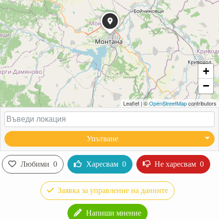
+
−
Leaflet
|
©
OpenStreetMap
contributors
Упътване
Любими
0
Харесвам
0
Не харесвам
0
Заявка за управление на данните
Напиши мнение