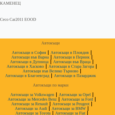
КАМЕНЕЦ
Ceco Car2011 EOOD
Автокъщи
Автокъщи в София
Автокъщи в Пловдив
Автокъщи във Варна
Автокъщи в Перник
Автокъщи в Дупница
Автокъщи във Враца
Автокъщи в Хасково
Автокъщи в Стара Загора
Автокъщи във Велико Търново
Автокъщи в Благоевград
Автокъщи в Пазарджик
Автокъщи по марки
Автокъщи за Volkswagen
Автокъщи за Opel
Автокъщи за Mercedes Benz
Автокъщи за Ford
Автокъщи за Renault
Автокъщи за Peugeot
Автокъщи за Audi
Автокъщи за BMW
Автокъщи за Toyota
Автокъщи за Fiat