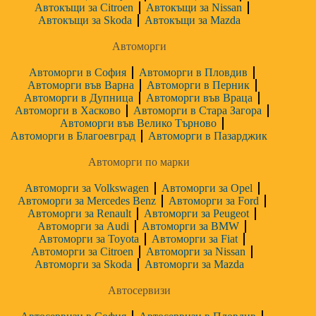
Автокъщи за Citroen
Автокъщи за Nissan
Автокъщи за Skoda
Автокъщи за Mazda
Автоморги
Автоморги в София
Автоморги в Пловдив
Автоморги във Варна
Автоморги в Перник
Автоморги в Дупница
Автоморги във Враца
Автоморги в Хасково
Автоморги в Стара Загора
Автоморги във Велико Търново
Автоморги в Благоевград
Автоморги в Пазарджик
Автоморги по марки
Автоморги за Volkswagen
Автоморги за Opel
Автоморги за Mercedes Benz
Автоморги за Ford
Автоморги за Renault
Автоморги за Peugeot
Автоморги за Audi
Автоморги за BMW
Автоморги за Toyota
Автоморги за Fiat
Автоморги за Citroen
Автоморги за Nissan
Автоморги за Skoda
Автоморги за Mazda
Автосервизи