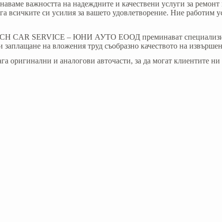
 важността на надеждните и качествени услуги за ремонт на 
 всичките си усилия за вашето удовлетворение. Ние работим уси
SCH CAR SERVICE – ЮНИ АУТО ЕООД преминават специализирано
и заплащане на вложения труд съобразно качеството на извършен
гинални и аналогови авточасти, за да могат клиентите ни да