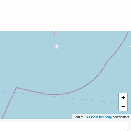
+
−
Leaflet
|
©
OpenStreetMap
contributors