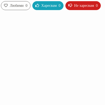
Любими
0
Харесвам
0
Не харесвам
0