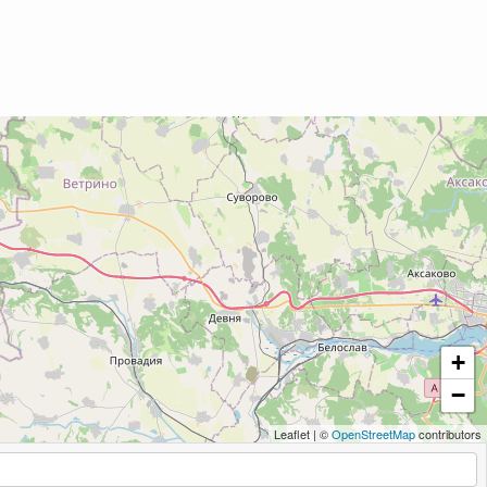
+
−
Leaflet
|
©
OpenStreetMap
contributors