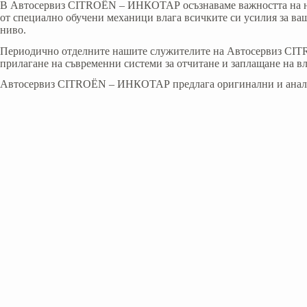
В Aвтосервиз CITROËN – ИНКОТАР осъзнаваме важността на над
от специално обучени механици влага всичките си усилия за ваш
ниво.
Периодично отделните нашите служителите на Автосервиз CITR
прилагане на съвременни системи за отчитане и заплащане на в
Автосервиз CITROËN – ИНКОТАР предлага оригинални и аналогов