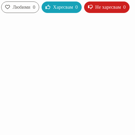
Любими
0
Харесвам
0
Не харесвам
0