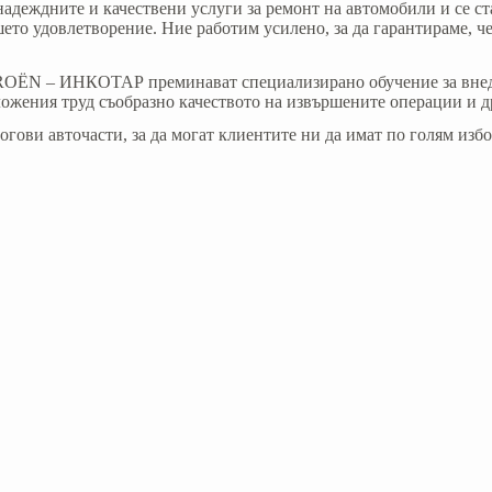
еждните и качествени услуги за ремонт на автомобили и се ст
ето удовлетворение. Ние работим усилено, за да гарантираме, че
OËN – ИНКОТАР преминават специализирано обучение за внедря
ложения труд съобразно качеството на извършените операции и д
и авточасти, за да могат клиентите ни да имат по голям избо