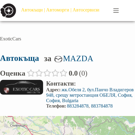
Автокъщи | Автоморги | Автосервизи
ExoticCars
Автокъща
за
MAZDA
Оценка
0.0
0
Контакти:
Адрес:
жк.Обеля 2, бул.Панчо Владигеров
948, срещу метростанция ОБЕЛЯ, София,
София, Bulgaria
Телефон:
883284878
,
883784878