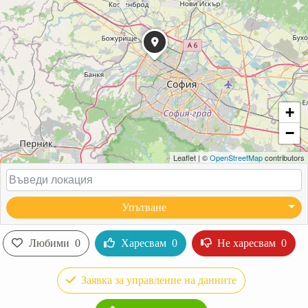
+
−
Leaflet
|
©
OpenStreetMap
contributors
Упътване
Любими
0
Харесвам
0
Не харесвам
0
Заявка за управление на данните