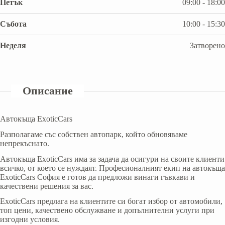
Петък
09:00 - 18:00
Събота
10:00 - 15:30
Неделя
Затворено
Описание
Автокъща ExoticCars
Разполагаме със собствен автопарк, който обновяваме
непрекъснато.
Aвтокъща ExoticCars има за задача да осигури на своите клиенти
всичко, от което се нуждаят. Професионалният екип на автокъща
ExoticCars София е готов да предложи винаги гъвкави и
качествени решения за вас.
ExoticCars предлага на клиентите си богат избор от автомобили,
топ цени, качествено обслужване и допълнителни услуги при
изгодни условия.