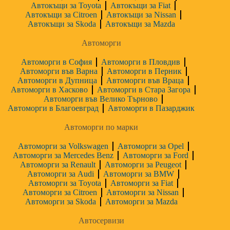
Автокъщи за Toyota
Автокъщи за Fiat
Автокъщи за Citroen
Автокъщи за Nissan
Автокъщи за Skoda
Автокъщи за Mazda
Автоморги
Автоморги в София
Автоморги в Пловдив
Автоморги във Варна
Автоморги в Перник
Автоморги в Дупница
Автоморги във Враца
Автоморги в Хасково
Автоморги в Стара Загора
Автоморги във Велико Търново
Автоморги в Благоевград
Автоморги в Пазарджик
Автоморги по марки
Автоморги за Volkswagen
Автоморги за Opel
Автоморги за Mercedes Benz
Автоморги за Ford
Автоморги за Renault
Автоморги за Peugeot
Автоморги за Audi
Автоморги за BMW
Автоморги за Toyota
Автоморги за Fiat
Автоморги за Citroen
Автоморги за Nissan
Автоморги за Skoda
Автоморги за Mazda
Автосервизи