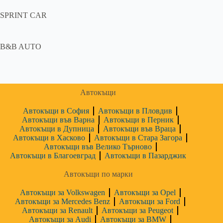
SPRINT CAR
B&B AUTO
Автокъщи
Автокъщи в София
Автокъщи в Пловдив
Автокъщи във Варна
Автокъщи в Перник
Автокъщи в Дупница
Автокъщи във Враца
Автокъщи в Хасково
Автокъщи в Стара Загора
Автокъщи във Велико Търново
Автокъщи в Благоевград
Автокъщи в Пазарджик
Автокъщи по марки
Автокъщи за Volkswagen
Автокъщи за Opel
Автокъщи за Mercedes Benz
Автокъщи за Ford
Автокъщи за Renault
Автокъщи за Peugeot
Автокъщи за Audi
Автокъщи за BMW