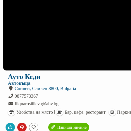
Ауто Кеди
Автокъща
Сливен, Сливен 8800, Bulgaria
0877573367
Iliqnarosiilieva@abv.bg
|
|
Удобства на място
Бар, кафе, ресторант
Парки
Напиши мнение