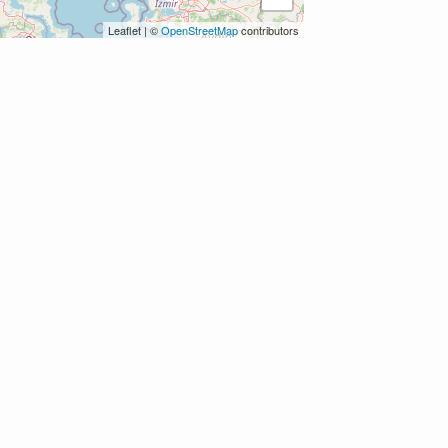
Leaflet
|
©
OpenStreetMap
contributors