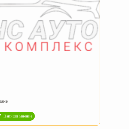
щане
Напиши мнение