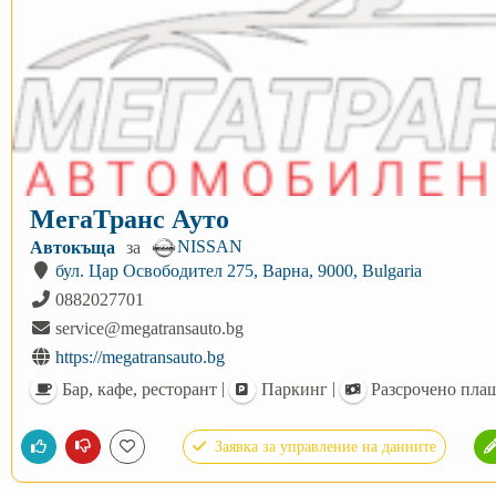
МегаТранс Ауто
NISSAN
Автокъща
за
бул. Цар Освободител 275, Варна, 9000, Bulgaria
0882027701
service@megatransauto.bg
https://megatransauto.bg
|
|
Бар, кафе, ресторант
Паркинг
Разсрочено пла
Заявка за управление на данните