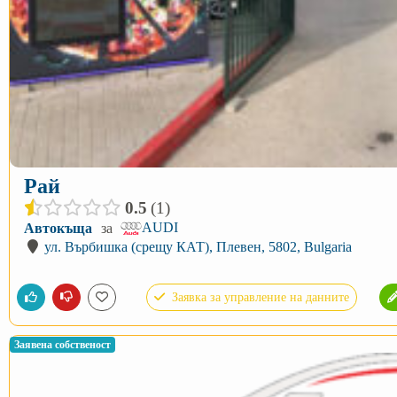
Рай
0.5
1
AUDI
Автокъща
за
ул. Върбишка (срещу КАТ), Плевен, 5802, Bulgaria
Заявка за управление на данните
Заявена собственост