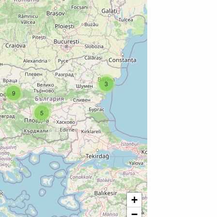
3
9
5
+
−