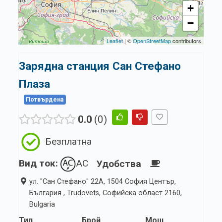
+
−
Leaflet
| ©
OpenStreetMap
contributors
Зарядна станция Сан Стефано
Плаза
Потвърдена
0.0
0
Безплатна
Вид ток:
AC
Удобства
ул. "Сан Стефано" 22А, 1504 София Център,
България , Trudovets, Софийска област 2160,
Bulgaria
Тип
Брой
Мощ.