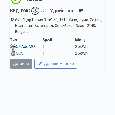
Вид ток:
DC
Удобства
бул. "Цар Борис 3-ти" 59, 1612 Хиподрума, София,
България , Ботевград, Софийска област 2140,
Bulgaria
Тип
Брой
Мощ.
CHAdeMO
1
25kWh
CCS
1
25kWh
Детайли
Добави мнение