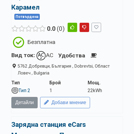
Карамел
Потвърдена
0.0
0
Безплатна
Вид ток:
AC
Удобства
5762 Добревци, България , Dobrevtsi, Област
Ловеч , Bulgaria
Тип
Брой
Мощ.
Тип 2
1
22kWh
Детайли
Добави мнение
Зарядна станция eCars