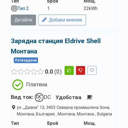
Тип
Брой
Мощ.
Тип 2
1
22kWh
Детайли
Добави мнение
Зарядна станция Eldrive Shell
Монтана
Потвърдена
0.0
0
Платена
Вид ток:
DC
Удобства
ул. „Диана" 13, 3403 Северна промишлена Зона,
Монтана, България , Монтана, Монтана , Bulgaria
Тип
Брой
Мощ.