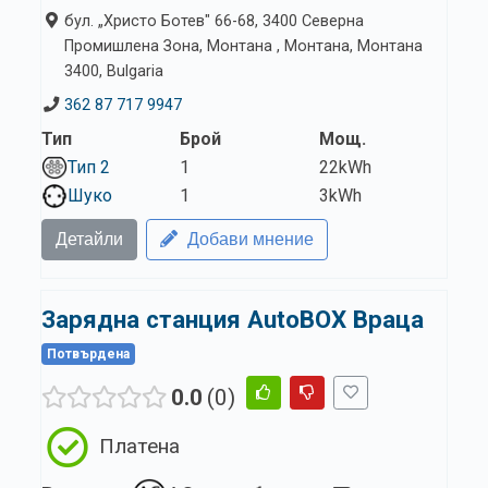
бул. „Христо Ботев" 66-68, 3400 Северна
Промишлена Зона, Монтана , Монтана, Монтана
3400, Bulgaria
362 87 717 9947
Тип
Брой
Мощ.
Тип 2
1
22kWh
Шуко
1
3kWh
Детайли
Добави мнение
Зарядна станция AutoBOX Враца
Потвърдена
0.0
0
Платена