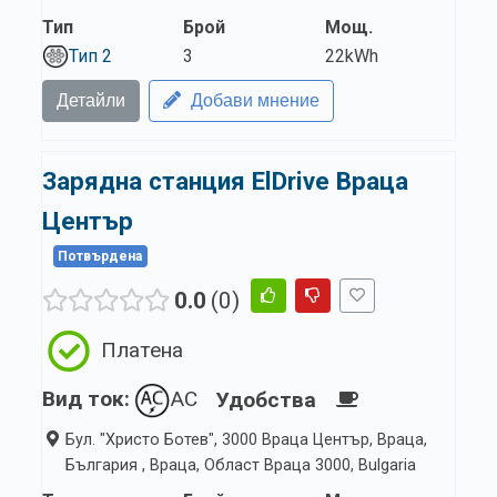
Тип
Брой
Мощ.
Тип 2
3
22kWh
Детайли
Добави мнение
Зарядна станция ElDrive Враца
Център
Потвърдена
0.0
0
Платена
Вид ток:
AC
Удобства
Бул. "Христо Ботев", 3000 Враца Център, Враца,
България , Враца, Област Враца 3000, Bulgaria