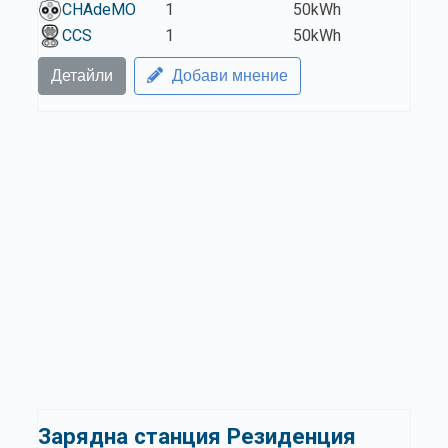
CHAdeMO
1
50kWh
CCS
1
50kWh
Детайли
Добави мнение
Зарядна станция Резиденция