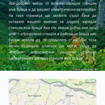
най-добрият избор от всички зарядни станции
във Враца и да вашият електрически автомобил.
На тази страница ще можете също така да
оставите вашето мнение за дадена зарядна
станция във Враца. Ако сте имали добър или лош
опит с определена станция в района на Враца ние
бихме искали да го споделите с нас. По този
начин бъдещите клиенти ще могат също да
направят информирано решение относно
определената зарядна станция във Враца.
Photo by Lyubka Stoyanova