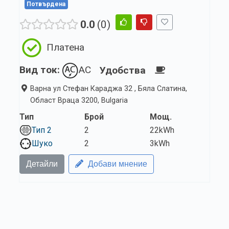
Потвърдена
0.0
0
Платена
Вид ток:
AC
Удобства
Варна ул Стефан Караджа 32 , Бяла Слатина,
Област Враца 3200, Bulgaria
Тип
Брой
Мощ.
Тип 2
2
22kWh
Шуко
2
3kWh
Детайли
Добави мнение