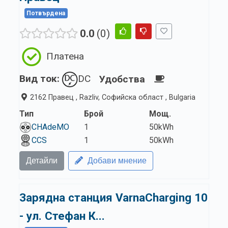
Потвърдена
0.0
0
Платена
Вид ток:
DC
Удобства
2162 Правец , Razliv, Софийска област , Bulgaria
Тип
Брой
Мощ.
CHAdeMO
1
50kWh
CCS
1
50kWh
Детайли
Добави мнение
Зарядна станция VarnaCharging 10
- ул. Стефан К...