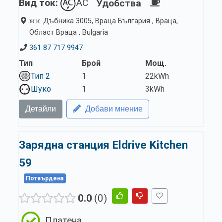
Вид ток:
AC
Удобства
ж.к. Дъбника 3005, Враца България , Враца,
Област Враца , Bulgaria
361 87 717 9947
Тип
Брой
Мощ.
Тип 2
1
22kWh
Шуко
1
3kWh
Детайли
Добави мнение
Зарядна станция Eldrive Kitchen
59
Потвърдена
0.0
0
Платена