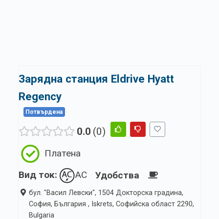
Зарядна станция Eldrive Hyatt
Regency
Потвърдена
0.0
0
Платена
Вид ток:
AC
Удобства
бул. "Васил Левски", 1504 Докторска градина,
София, България , Iskrets, Софийска област 2290,
Bulgaria