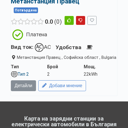
Метанстанция Правец
Потвърдена
0.0
0
Платена
Вид ток:
AC
Удобства
Метанстанция Правец , Софийска област , Bulgaria
Тип
Брой
Мощ.
Тип 2
2
22kWh
Детайли
Добави мнение
Карта на зарядни станции за
електрически автомобили в България