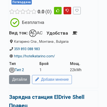
Потвърдена
0.0
0
Безплатна
Вид ток:
AC
Удобства
Катарино Спа , Монтана , Bulgaria
359 893 088 983
https://hotelkatarino.com/
Тип
Брой
Мощ.
Тип 2
1
22kWh
Детайли
Добави мнение
Зарядна станция ElDrive Shell
Правец