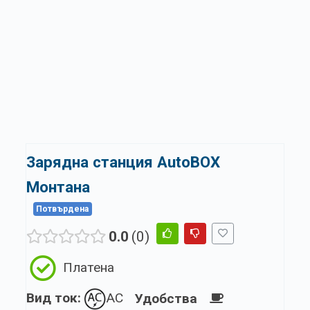
Зарядна станция AutoBOX
Монтана
Потвърдена
0.0
0
Платена
Вид ток:
AC
Удобства