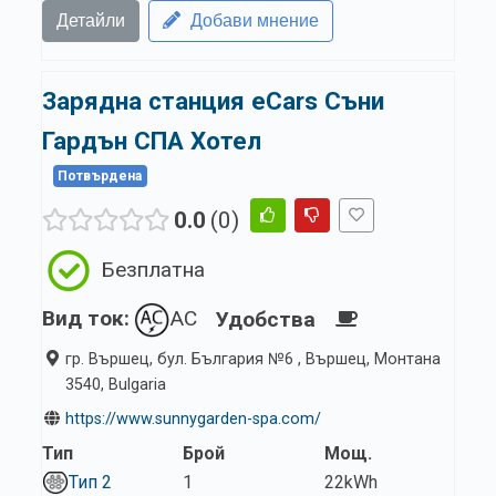
Детайли
Добави мнение
Зарядна станция eCars Съни
Гардън СПА Хотел
Потвърдена
0.0
0
Безплатна
Вид ток:
AC
Удобства
гр. Вършец, бул. България №6 , Вършец, Монтана
3540, Bulgaria
https://www.sunnygarden-spa.com/
Тип
Брой
Мощ.
Тип 2
1
22kWh