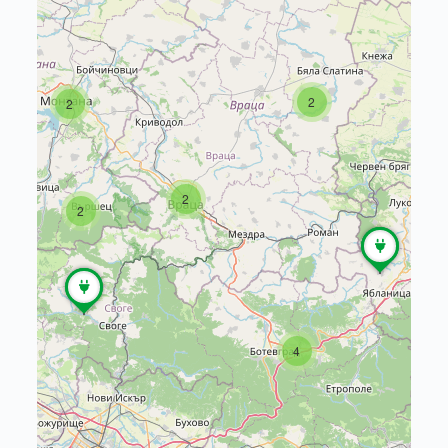
2
2
2
2
4