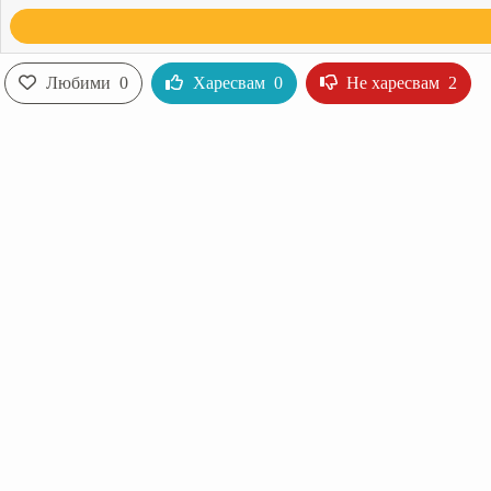
Любими
0
Харесвам
0
Не харесвам
2