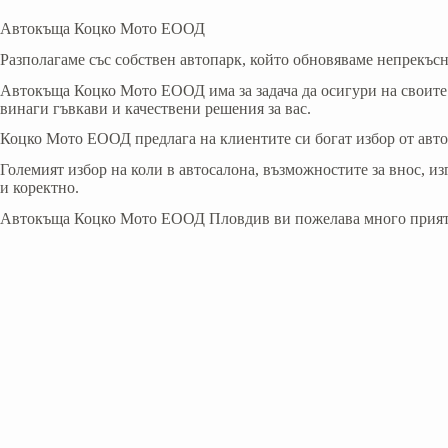
Автокъща Коцко Мото ЕООД
Разполагаме със собствен автопарк, който обновяваме непрекъсн
Aвтокъща Коцко Мото ЕООД има за задача да осигури на своите
винаги гъвкави и качествени решения за вас.
Коцко Мото ЕООД предлага на клиентите си богат избор от авто
Големият избор на коли в автосалона, възможностите за внос, из
и коректно.
Автокъща Коцко Мото ЕООД Пловдив ви пожелава много прият