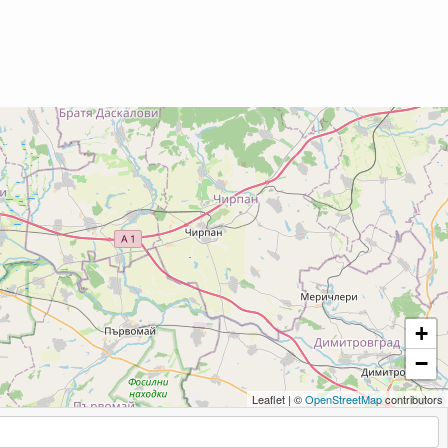
+
−
Leaflet
|
©
OpenStreetMap
contributors