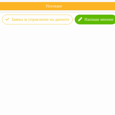
Упътване
Заявка за управление на данните
Напиши мнение