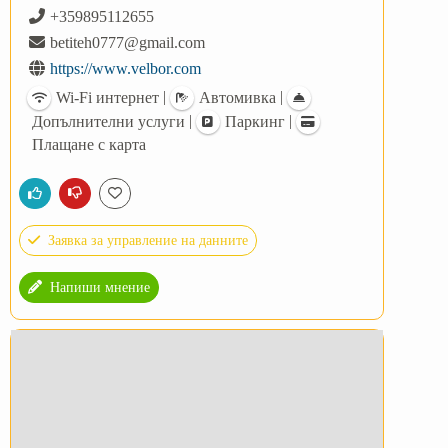
+359895112655
betiteh0777@gmail.com
https://www.velbor.com
|
|
Wi-Fi интернет
Автомивка
|
|
Допълнителни услуги
Паркинг
Плащане с карта
Заявка за управление на данните
Напиши мнение