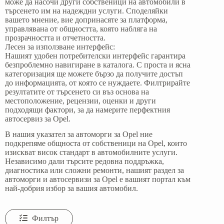
може да насочи други собственици на автомобили в
търсенето им на надеждни услуги. Споделяйки
вашето мнение, вие допринасяте за платформа,
управлявана от общността, която набляга на
прозрачността и отчетността.
Лесен за използване интерфейс:
Нашият удобен потребителски интерфейс гарантира
безпроблемно навигиране в каталога. С проста и ясна
категоризация ще можете бързо да получите достъп
до информацията, от която се нуждаете. Филтрирайте
резултатите от търсенето си въз основа на
местоположение, рецензии, оценки и други
подходящи фактори, за да намерите перфектния
автосервиз за Opel.
В нашия указател за автоморги за Opel ние
подкрепяме общноста от собственици на Opel, които
изискват висок стандарт в автомобилните услуги.
Независимо дали търсите редовна поддръжка,
диагностика или сложни ремонти, нашият раздел за
автоморги и автосервизи за Opel е вашият портал към
най-добрия избор за вашия автомобил.
Филтър