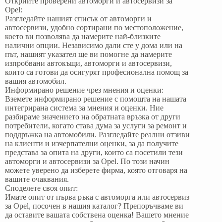
Открийте проверени автоморги и автосервизи за
Opel:
Разгледайте нашият списък от автоморги и
автосервизи, удобно сортирани по местоположение,
което ви позволява да намерите най-близките
налични опции. Независимо дали сте у дома или на
път, нашият указател ще ви помогне да намерите
изпробвани автокъщи, автоморги и автосервизи,
които са готови да осигурят професионална помощ за
вашия автомобил.
Информирано решение чрез мнения и оценки:
Вземете информирано решение с помощта на нашата
интегрирана система за мнения и оценки. Ние
разбираме значението на обратната връзка от други
потребители, когато става дума за услуги за ремонт и
поддръжка на автомобили. Разгледайте реални отзиви
на клиенти и изчерпателни оценки, за да получите
представа за опита на други, които са посетили тези
автоморги и автосервизи за Opel. По този начин
можете уверено да изберете фирма, която отговаря на
вашите очаквания.
Споделете своя опит:
Имате опит от първа ръка с автоморга или автосервиз
за Opel, посочен в нашия каталог? Препоръчваме ви
да оставите вашата собствена оценка! Вашето мнение