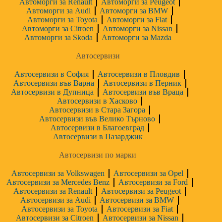
Автоморги за Renault
Автоморги за Peugeot
Автоморги за Audi
Автоморги за BMW
Автоморги за Toyota
Автоморги за Fiat
Автоморги за Citroen
Автоморги за Nissan
Автоморги за Skoda
Автоморги за Mazda
Автосервизи
Автосервизи в София
Автосервизи в Пловдив
Автосервизи във Варна
Автосервизи в Перник
Автосервизи в Дупница
Автосервизи във Враца
Автосервизи в Хасково
Автосервизи в Стара Загора
Автосервизи във Велико Търново
Автосервизи в Благоевград
Автосервизи в Пазарджик
Автосервизи по марки
Автосервизи за Volkswagen
Автосервизи за Opel
Автосервизи за Mercedes Benz
Автосервизи за Ford
Автосервизи за Renault
Автосервизи за Peugeot
Автосервизи за Audi
Автосервизи за BMW
Автосервизи за Toyota
Автосервизи за Fiat
Автосервизи за Citroen
Автосервизи за Nissan