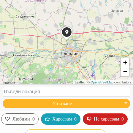
+
−
Leaflet
|
©
OpenStreetMap
contributors
Упътване
Любими
0
Харесвам
0
Не харесвам
0