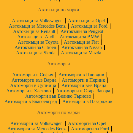
Автокъщи по марки
Автокъщи за Volkswagen
Автокъщи за Opel
Автокъщи за Mercedes Benz
Автокъщи за Ford
Автокъщи за Renault
Автокъщи за Peugeot
Автокъщи за Audi
Автокъщи за BMW
Автокъщи за Toyota
Автокъщи за Fiat
Автокъщи за Citroen
Автокъщи за Nissan
Автокъщи за Skoda
Автокъщи за Mazda
Автоморги
Автоморги в София
Автоморги в Пловдив
Автоморги във Варна
Автоморги в Перник
Автоморги в Дупница
Автоморги във Враца
Автоморги в Хасково
Автоморги в Стара Загора
Автоморги във Велико Търново
Автоморги в Благоевград
Автоморги в Пазарджик
Автоморги по марки
Автоморги за Volkswagen
Автоморги за Opel
Автоморги за Mercedes Benz
Автоморги за Ford