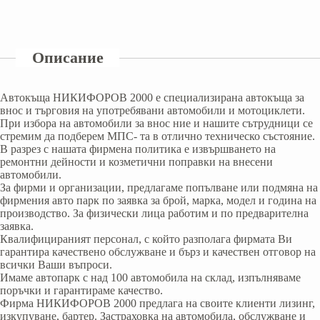
Описание
Автокъща НИКИФОРОВ 2000 е специализирана автокъща за
внос и търговия на употребявани автомобили и мотоциклети.
При избора на автомобили за внос ние и нашите сътрудници се
стремим да подберем МПС- та в отлично техническо състояние.
В разрез с нашата фирмена политика е извършването на
ремонтни дейности и козметични поправки на внесени
автомобили.
За фирми и организации, предлагаме попълване или подмяна на
фирмения авто парк по заявка за брой, марка, модел и година на
производство. За физически лица работим и по предварителна
заявка.
Квалифицираният персонал, с който разполага фирмата Ви
гарантира качествено обслужване и бърз и качествен отговор на
всички Ваши въпроси.
Имаме автопарк с над 100 автомобила на склад, изпълняваме
поръчки и гарантираме качество.
Фирма НИКИФОРОВ 2000 предлага на своите клиенти лизинг,
изкупуване, бартер. Застраховка на автомобила, обслужване и