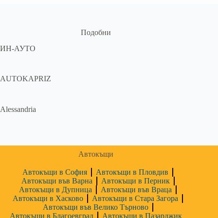
Подобни
ИН-АУТО
AUTOKAPRIZ
Alessandria
Автокъщи
Автокъщи в София
Автокъщи в Пловдив
Автокъщи във Варна
Автокъщи в Перник
Автокъщи в Дупница
Автокъщи във Враца
Автокъщи в Хасково
Автокъщи в Стара Загора
Автокъщи във Велико Търново
Автокъщи в Благоевград
Автокъщи в Пазарджик